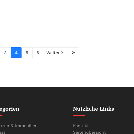
3
4
5
6
Weiter
egorien
Nützliche Links
nzen & Immobilien
Kontakt
ess
Seitenübersicht