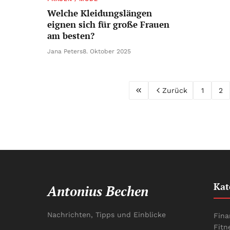
Welche Kleidungslängen
eignen sich für große Frauen
am besten?
Jana Peters
8. Oktober 2025
Zurück
1
2
Kat
Antonius Bechen
Nachrichten, Tipps und Einblicke
Fina
Fitn