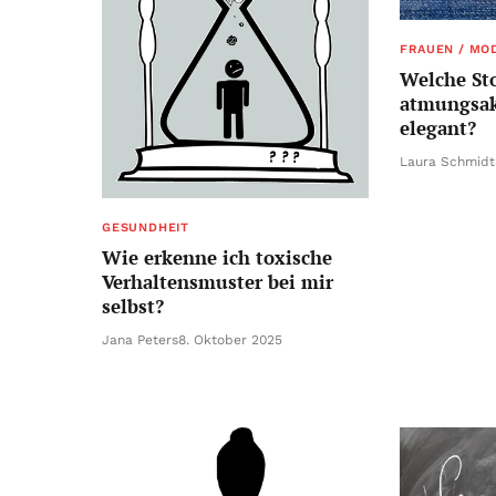
FRAUEN / MO
Welche Sto
atmungsak
elegant?
Laura Schmidt
GESUNDHEIT
Wie erkenne ich toxische
Verhaltensmuster bei mir
selbst?
Jana Peters
8. Oktober 2025