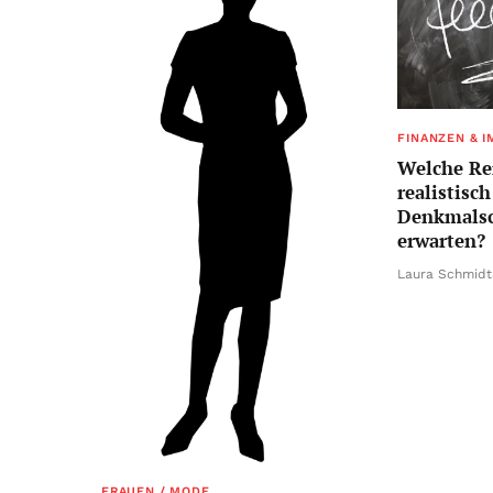
FINANZEN & I
Welche Re
realistisc
Denkmalsc
erwarten?
Laura Schmidt
FRAUEN / MODE