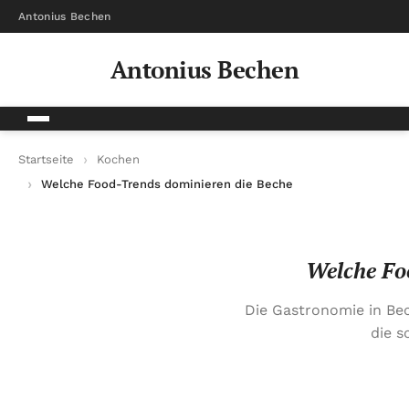
Antonius Bechen
Antonius Bechen
Startseite
Kochen
Welche Food-Trends dominieren die Bechener Gastro-Szene?
Welche Fo
Die Gastronomie in Be
die s