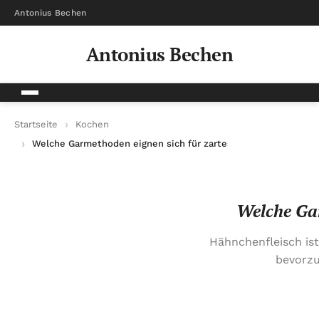
Antonius Bechen
Antonius Bechen
Startseite
Kochen
Welche Garmethoden eignen sich für zartes Hähnchenfleisch?
Welche Gar
Hähnchenfleisch ist 
bevorzu