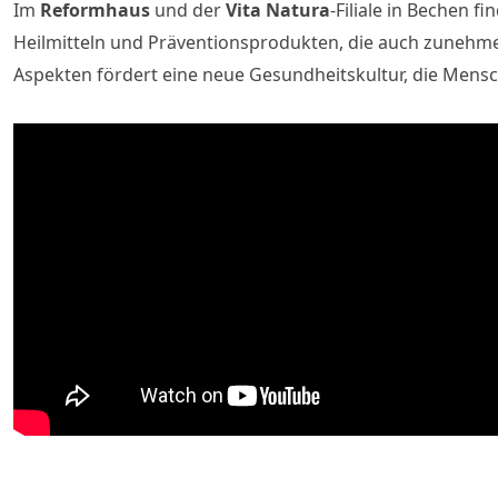
Im
Reformhaus
und der
Vita Natura
-Filiale in Bechen 
Heilmitteln und Präventionsprodukten, die auch zunehme
Aspekten fördert eine neue Gesundheitskultur, die Mensc