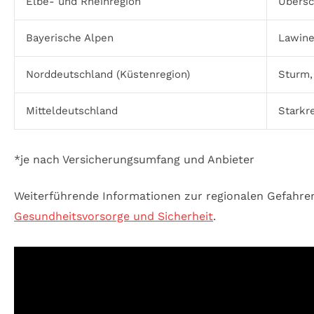
Elbe- und Rheinregion
Übers
Bayerische Alpen
Lawine
Norddeutschland (Küstenregion)
Sturm,
Mitteldeutschland
Starkr
*je nach Versicherungsumfang und Anbieter
Weiterführende Informationen zur regionalen Gefahr
Gesundheitsvorsorge und Sicherheit
.