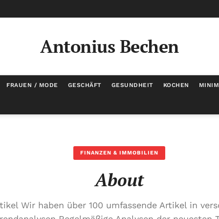
Antonius Bechen
FRAUEN / MODE
GESCHÄFT
GESUNDHEIT
KOCHEN
MINI
FINANZEN & IMMOBILIEN
About
tikel Wir haben über 100 umfassende Artikel in ver
 Trendanalysen Regelmäßige Analysen der neuesten 